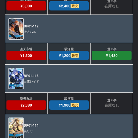
在庫なし
¥3,000
¥2,400
最安
BP01-112
渋谷ハル
¥1,500
¥1,200
¥1,480
最安
BP01-113
白雪レイド
在庫なし
¥2,380
¥1,900
最安
BP01-114
英リサ