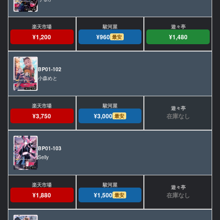
¥1,200
¥960
¥1,480
最安
BP01-102
小森めと
在庫なし
¥3,750
¥3,000
最安
BP01-103
Selly
在庫なし
¥1,880
¥1,500
最安