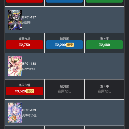
BP01-137
超新星
¥2,750
¥2,200
¥2,480
最安
BP01-138
NeverFall
在庫なし
在庫なし
¥3,520
最安
BP01-139
先導者の証