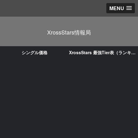
MENU
XrossStars情報局
シングル価格
XrossStars 最強Tier表（ランキング）｜LEADER/ACE評価と環境まとめ