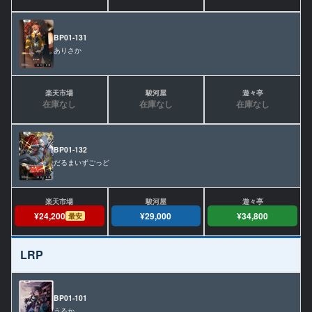
BP01-131
ありさか
在庫なし
在庫なし
在庫なし
BP01-132
だるまいずごっど
¥24,200
¥29,000
¥34,800
最安
LRP
BP01-101
うるか