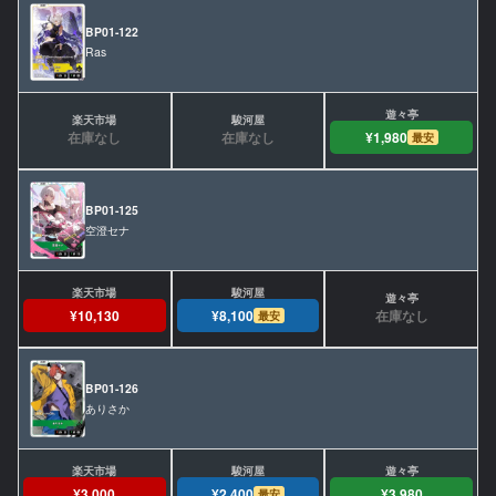
BP01-122
Ras
在庫なし
在庫なし
¥1,980
最安
BP01-125
空澄セナ
在庫なし
¥10,130
¥8,100
最安
BP01-126
ありさか
¥3,000
¥2,400
¥3,980
最安