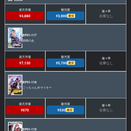
在庫なし
¥4,880
¥3,900
最安
BP01-117
胡桃のあ
在庫なし
¥7,130
¥5,700
最安
BP01-118
ごっちゃん＠マイキー
在庫なし
¥670
¥530
最安
BP01-119