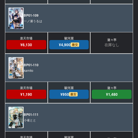
BP01-109
一ノ瀬うるは
在庫なし
¥6,130
¥4,900
最安
BP01-110
kamito
¥1,190
¥950
¥1,480
最安
BP01-111
小雀とと