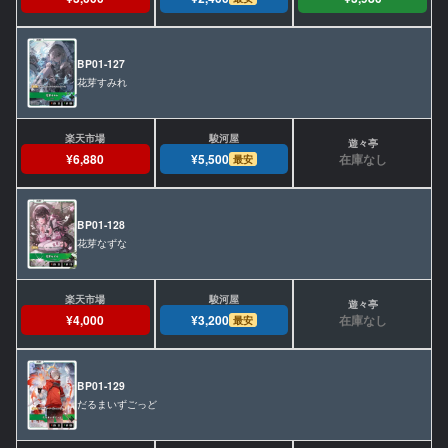
BP01-127
花芽すみれ
在庫なし
¥6,880
¥5,500
最安
BP01-128
花芽なずな
在庫なし
¥4,000
¥3,200
最安
BP01-129
だるまいずごっど