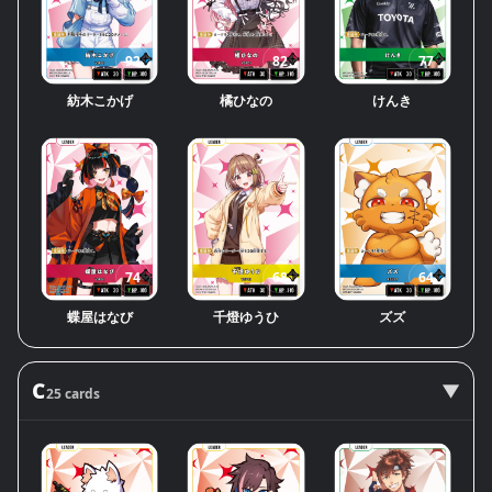
92
82
77
紡木こかげ
橘ひなの
けんき
74
68
64
蝶屋はなび
千燈ゆうひ
ズズ
C
25 cards