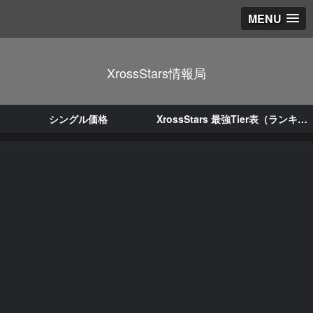
MENU
XrossStars情報局
シングル価格
XrossStars 最強Tier表（ランキング）｜LEADER/ACE評価と環境まとめ