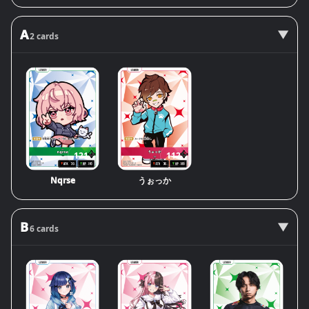
A
2 cards
121
112
Nqrse
うぉっか
B
6 cards