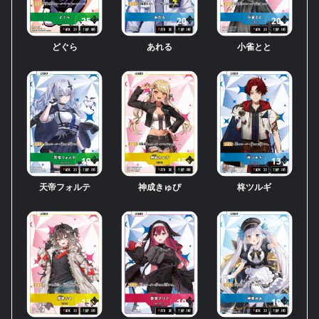
25
20
20
どぐら
あれる
小雀とと
19
15
13
天帝フォルテ
神成きゅぴ
柊ツルギ
13
10
10