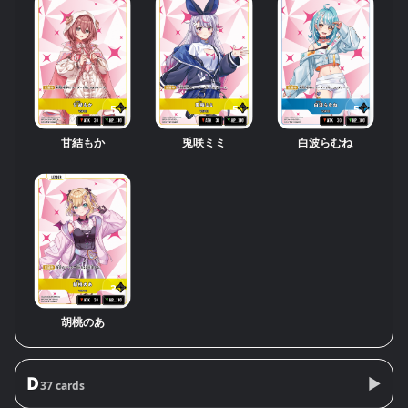
5
5
5
甘結もか
兎咲ミミ
白波らむね
3
胡桃のあ
D
37 cards