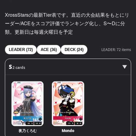
XrossStarsの最新Tier表です。直近の大会結果をもとにリ
ーダー/ACEをスコア評価でランキング化し、S〜Dに分
類。更新日は毎週火曜日を予定
LEADER: 72 items
LEADER (72)
ACE (36)
DECK (24)
S
2 cards
161
146
夜乃くろむ
Mondo