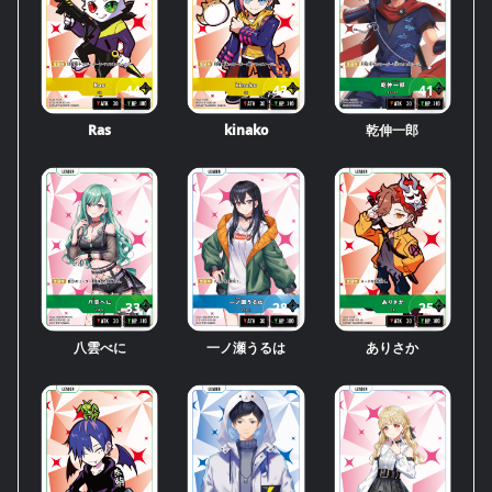
44
43
41
Ras
kinako
乾伸一郎
33
28
25
八雲べに
一ノ瀬うるは
ありさか