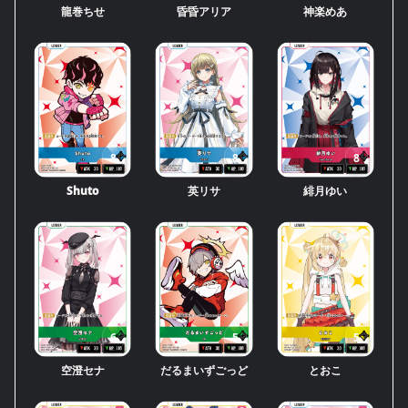
龍巻ちせ
昏昏アリア
神楽めあ
8
8
8
Shuto
英リサ
緋月ゆい
6
5
5
空澄セナ
だるまいずごっど
とおこ