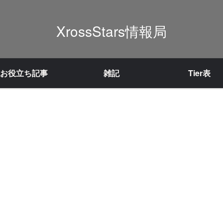
XrossStars情報局
お役立ち記事
雑記
Tier表