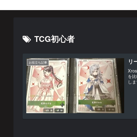
TCG初心者
リ
お役立ち記事
Xr
を比
しま