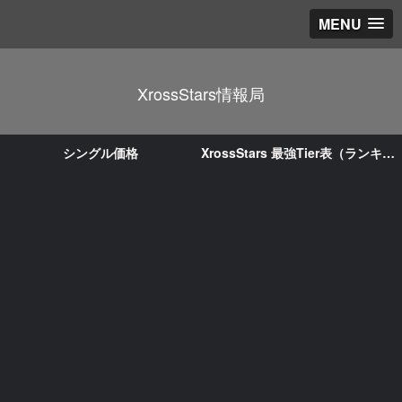
MENU
XrossStars情報局
シングル価格
XrossStars 最強Tier表（ランキング）｜LEADER/ACE評価と環境まとめ