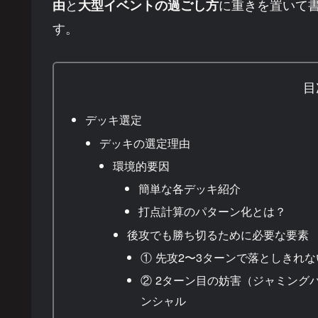
と
に重きを置いて
由
大型イベントの過ごし方
す。
目
デッキ選定
デッキの選定理由
環境的要因
簡単な各デッキ紹介
打点計算のパターン化とは？
後攻でも勝ち切るために必要な要素
① 先攻2〜3ターンで落としきれな
② 2ターン目の妨害（ジャミング
ンシャル