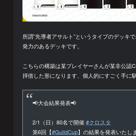
所謂”先導者アサルト”というタイプのデッキで
発力のあるデッキです。
こちらの構築は某プレイヤーさんが某非公認C
拝借した形になります、個人的にすごく手に
📢大会結果発表📢
2/1（日）80名で開催
#クロスタ
第6回【
#GuildCup
】の結果を発表いたし