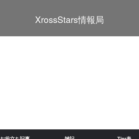
XrossStars情報局
お役立ち記事
雑記
Tier表