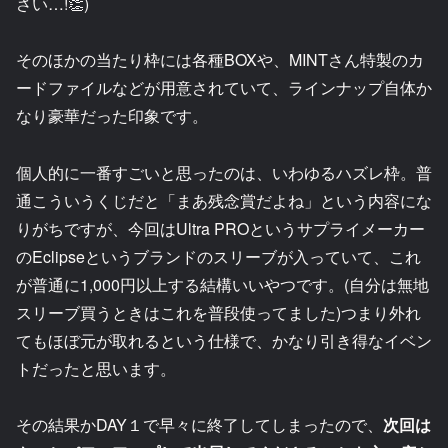
さい…!👏)
そのほかの当たり枠には各種BOXや、MINTさん特製のカ
ードファイルなどが用意されていて、ラインナップ自体か
なり豪華だった印象です。
個人的に一番すごいと思ったのは、いわゆるハズレ枠。普
通こういうくじだと「まあ残念賞だよね」という内容にな
りがちですが、今回はUltra PROというサプライメーカー
のEclipseというブランドのスリーブが入っていて、これ
が普通に1,000円以上する結構いいやつです。(自分は無地
スリーブ買うときはこれを普段使ってました)つまり外れ
てもほぼ元が取れるという仕様で、かなり引き得なイベン
トだったと思います。
その結果かDAY１で早々に終了してしまったので、
次回は