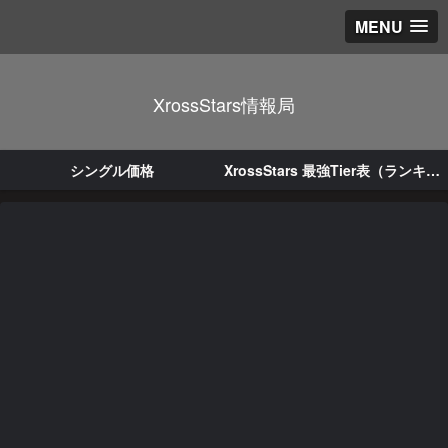
MENU
XrossStars情報局
シングル価格
XrossStars 最強Tier表（ランキング）｜LEADER/ACE評価と環境まとめ