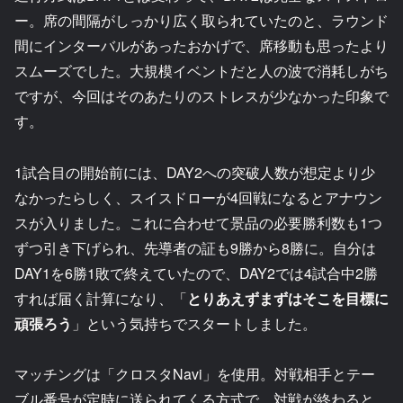
ー。席の間隔がしっかり広く取られていたのと、ラウンド
間にインターバルがあったおかげで、席移動も思ったより
スムーズでした。大規模イベントだと人の波で消耗しがち
ですが、今回はそのあたりのストレスが少なかった印象で
す。
1試合目の開始前には、DAY2への突破人数が想定より少
なかったらしく、スイスドローが4回戦になるとアナウン
スが入りました。これに合わせて景品の必要勝利数も1つ
ずつ引き下げられ、先導者の証も9勝から8勝に。自分は
DAY1を6勝1敗で終えていたので、DAY2では4試合中2勝
すれば届く計算になり、「
とりあえずまずはそこを目標に
頑張ろう
」という気持ちでスタートしました。
マッチングは「クロスタNavi」を使用。対戦相手とテー
ブル番号が定時に送られてくる方式で、対戦が終わると